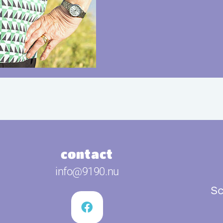
contact
info@9190.nu
Sc