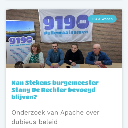
RO & wonen
Kan Stekens burgemeester
Stany De Rechter bevoegd
blijven?
Onderzoek van Apache over
dubieus beleid