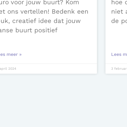
uro voor jouw buurt? Kom
hoe 
et ons vertellen! Bedenk een
niet 
euk, creatief idee dat jouw
de po
anse buurt positief
es meer »
Lees m
april 2024
3 februar