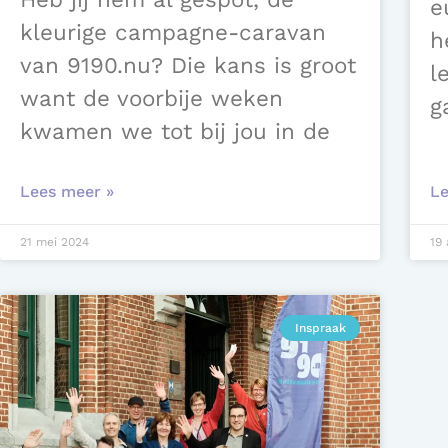
e
kleurige campagne-caravan
h
van 9190.nu? Die kans is groot
l
want de voorbije weken
g
kwamen we tot bij jou in de
Lees meer »
Le
21 mei 2024
19 
Inspraak