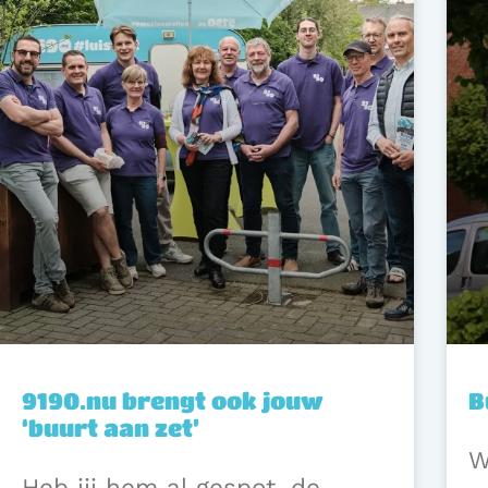
9190.nu brengt ook jouw
B
‘buurt aan zet’
W
Heb jij hem al gespot, de