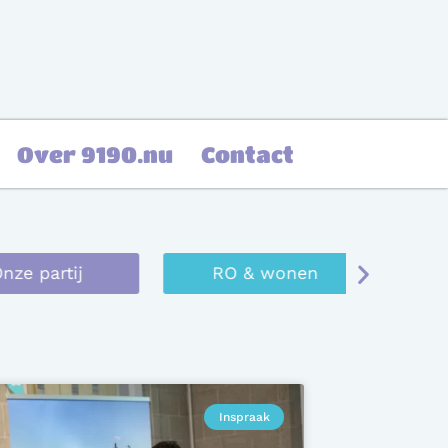
Over 9190.nu
Contact
 partij
RO & wonen
Verkie
Inspraak