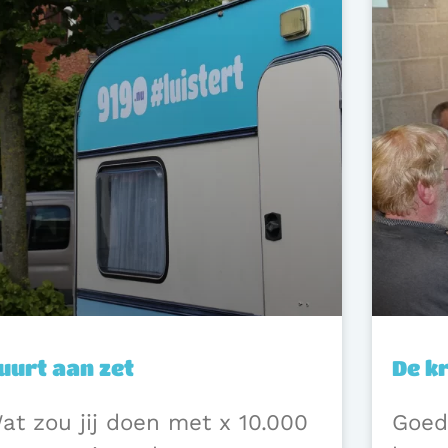
uurt aan zet
De k
at zou jij doen met x 10.000
Goed