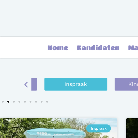
Home
Kandidaten
Ma
eraad
Inspraak
Kind en
Inspraak