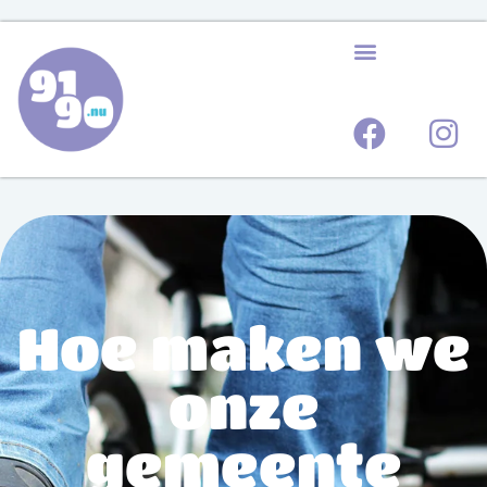
Hoe maken we
onze
gemeente