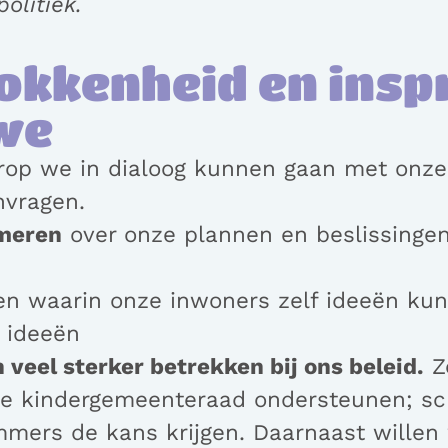
olitiek.
kkenheid en inspr
 we
op we in dialoog kunnen gaan met onze 
nvragen.
rmeren
over onze plannen en beslissingen
 waarin onze inwoners zelf ideeën ku
 ideeën
veel sterker betrekken bij ons beleid.
Zo
de kindergemeenteraad ondersteunen; sch
mmers de kans krijgen. Daarnaast wille