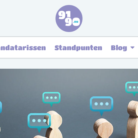
ndatarissen
Standpunten
Blog