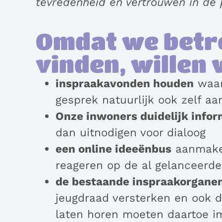
tevredenheid en vertrouwen in de p
Omdat we betro
vinden, willen
inspraakavonden houden
waar
gesprek natuurlijk ook zelf aa
Onze inwoners duidelijk info
dan uitnodigen voor dialoog
een online ideeënbus
aanmaken
reageren op de al gelanceerde
de bestaande inspraakorganen 
jeugdraad versterken en ook 
laten horen moeten daartoe i