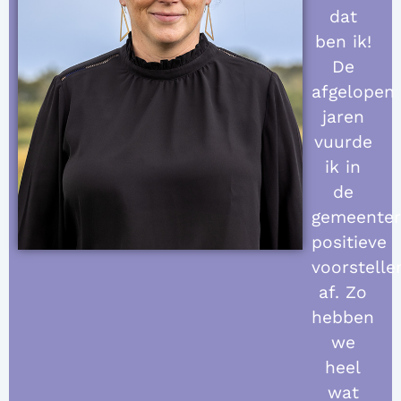
dat
ben ik!
De
afgelopen
jaren
vuurde
ik in
de
gemeente
positieve
voorstelle
af. Zo
hebben
we
heel
wat